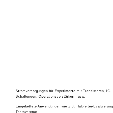
Kompakte DC-Stromversorgung mit
Mehrfachausgang
PMX-Multi
-Serie
Stromversorgungen für Experimente mit Transistoren, IC-
Schaltungen, Operationsverstärkern, usw.
Eingebettete Anwendungen wie z.B. Halbleiter-Evaluierung
Testsysteme.