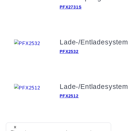
Wavy Serie
PFX2731S
Maßgeschneidertes System
Kikusui Electronics Europe GmbH
Expertenunternehmen für Messtechnik und Energieversorgung
Lade-/Entladesystem
Grossenbaumer Weg 8, 40472 Duesseldorf, Deutschland
PFX2532
Über KIKUSUI
Vertriebsnetz
Kontakt
Lade-/Entladesystem
PFX2512