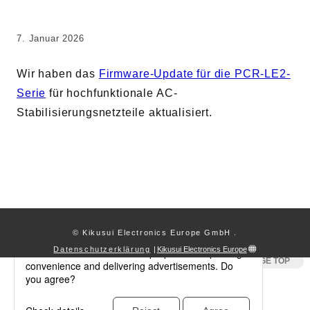
Wavy Serie
Maßgeschneidertes System
7. Januar 2026
Wir haben das
Firmware-Update für die PCR-LE2-
Kikusui Electronics Europe GmbH
Serie
für hochfunktionale AC-
Expertenunternehmen für Messtechnik und Energieversorgung
Stabilisierungsnetzteile aktualisiert.
Grossenbaumer Weg 8, 40472 Duesseldorf, Deutschland
Über KIKUSUI
Vertriebsnetz
Kontakt
© Kikusui Electronics Europe GmbH
.
Datenschutzerklärung
|
Kikusui Electronics Europe