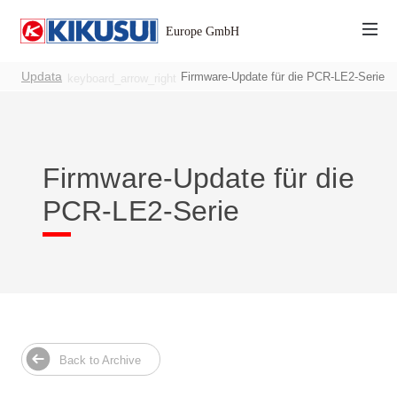
Updata
Firmware-Update für die PCR-LE2-Serie
keyboard_arrow_right
Firmware-Update für die
Produkte
PCR-LE2-Serie
DC-Stromversorgungen
AC-Stromversorgungen
Sicherheitsprüfgeräte
Elektronische Lasten
Batterieprüfsysteme
Back to Archive
Messinstrument